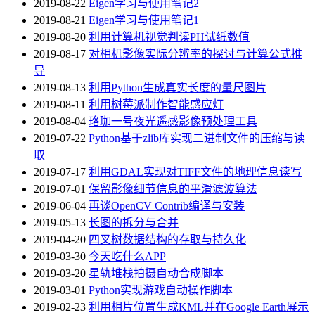
2019-08-22
Eigen学习与使用笔记2
2019-08-21
Eigen学习与使用笔记1
2019-08-20
利用计算机视觉判读PH试纸数值
2019-08-17
对相机影像实际分辨率的探讨与计算公式推
导
2019-08-13
利用Python生成真实长度的量尺图片
2019-08-11
利用树莓派制作智能感应灯
2019-08-04
珞珈一号夜光遥感影像预处理工具
2019-07-22
Python基于zlib库实现二进制文件的压缩与读
取
2019-07-17
利用GDAL实现对TIFF文件的地理信息读写
2019-07-01
保留影像细节信息的平滑滤波算法
2019-06-04
再谈OpenCV Contrib编译与安装
2019-05-13
长图的拆分与合并
2019-04-20
四叉树数据结构的存取与持久化
2019-03-30
今天吃什么APP
2019-03-20
星轨堆栈拍摄自动合成脚本
2019-03-01
Python实现游戏自动操作脚本
2019-02-23
利用相片位置生成KML并在Google Earth展示