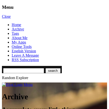
Menu
Close
Home
Archive
Tags
About Me
My Apps
Online Tools
English Version
Leave A Message
RSS Subscription
Random Explore
Menu
Archive