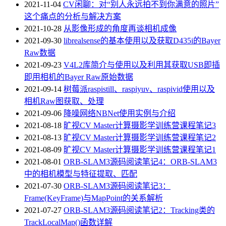
2021-11-04
CV闲聊：对“别人永远拍不到你满意的照片”
这个痛点的分析与解决方案
2021-10-28
从影像形成的角度再谈相机成像
2021-09-30
librealsense的基本使用以及获取D435i的Bayer
Raw数据
2021-09-23
V4L2库简介与使用以及利用其获取USB即插
即用相机的Bayer Raw原始数据
2021-09-14
树莓派raspistill、raspiyuv、raspivid使用以及
相机Raw图获取、处理
2021-09-06
降噪网络NBNet使用实例与介绍
2021-08-18
旷视CV Master计算摄影学训练营课程笔记3
2021-08-13
旷视CV Master计算摄影学训练营课程笔记2
2021-08-09
旷视CV Master计算摄影学训练营课程笔记1
2021-08-01
ORB-SLAM3源码阅读笔记4：ORB-SLAM3
中的相机模型与特征提取、匹配
2021-07-30
ORB-SLAM3源码阅读笔记3：
Frame(KeyFrame)与MapPoint的关系解析
2021-07-27
ORB-SLAM3源码阅读笔记2：Tracking类的
TrackLocalMap()函数详解