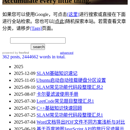
Accumulate every little thing.
如果您可以使用Google，可点击
[这里]
进行搜索或直接在下面
进行全站检索。您也可以
[点此]
随机探索本站。若需查看文章
分类，请移步
[Tags]
页面。
powered
by
freefind
advanced
362 posts, 2444662 words in total.
2025
2025-12-09
SLAM基础知识速记
2025-11-05
Ubuntu启动自动挂载硬盘分区设置
2025-09-10
SLAM常见功能代码段整理汇总2
2025-08-07
卡尔曼滤波使用手册
2025-07-30
LeetCode常见题目整理汇总1
2025-07-29
C++基础知识快速回顾
2025-07-25
SLAM常见功能代码段整理汇总1
2025-07-04
Word文档导出PDF文件不同方案浅析与对比
2025-06-19
基于百度地图JaveScript API的旅行足迹展示