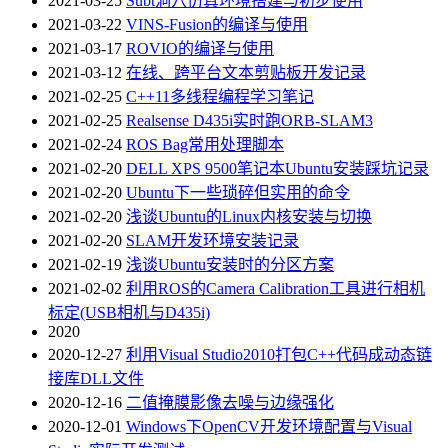
2021-03-25
Subt洞穴仿真环境搭建与初步使用
2021-03-22
VINS-Fusion的编译与使用
2021-03-17
ROVIO的编译与使用
2021-03-12
在线、跨平台文本剪贴板开发记录
2021-02-25
C++11多线程编程学习笔记
2021-02-25
Realsense D435i实时跑ORB-SLAM3
2021-02-24
ROS Bag常用处理脚本
2021-02-20
DELL XPS 9500笔记本Ubuntu安装踩坑记录
2021-02-20
Ubuntu下一些琐碎但实用的命令
2021-02-20
浅谈Ubuntu的Linux内核安装与切换
2021-02-20
SLAM开发环境安装记录
2021-02-19
浅谈Ubuntu安装时的分区方案
2021-02-02
利用ROS的Camera Calibration工具进行相机
标定(USB相机与D435i)
2020
2020-12-27
利用Visual Studio2010打包C++代码成动态链
接库DLL文件
2020-12-16
二值掩膜影像去噪与边缘强化
2020-12-01
Windows下OpenCV开发环境配置与Visual