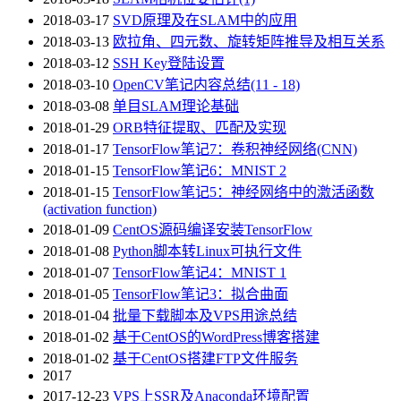
2018-03-17
SVD原理及在SLAM中的应用
2018-03-13
欧拉角、四元数、旋转矩阵推导及相互关系
2018-03-12
SSH Key登陆设置
2018-03-10
OpenCV笔记内容总结(11 - 18)
2018-03-08
单目SLAM理论基础
2018-01-29
ORB特征提取、匹配及实现
2018-01-17
TensorFlow笔记7：卷积神经网络(CNN)
2018-01-15
TensorFlow笔记6：MNIST 2
2018-01-15
TensorFlow笔记5：神经网络中的激活函数
(activation function)
2018-01-09
CentOS源码编译安装TensorFlow
2018-01-08
Python脚本转Linux可执行文件
2018-01-07
TensorFlow笔记4：MNIST 1
2018-01-05
TensorFlow笔记3：拟合曲面
2018-01-04
批量下载脚本及VPS用途总结
2018-01-02
基于CentOS的WordPress博客搭建
2018-01-02
基于CentOS搭建FTP文件服务
2017
2017-12-23
VPS上SSR及Anaconda环境配置