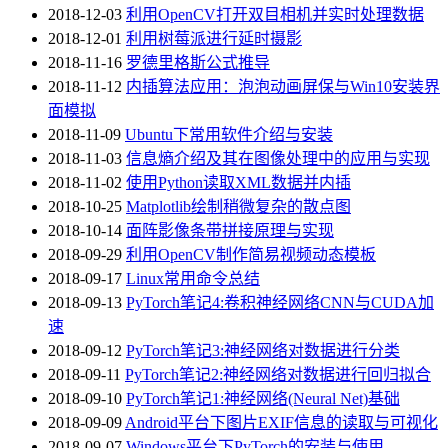
2018-12-03
利用OpenCV打开双目相机并实时处理数据
2018-12-01
利用树莓派进行延时摄影
2018-11-16
罗德里格斯公式推导
2018-11-12
内插算法应用：泡泡动画屏保与Win10安装界
面模拟
2018-11-09
Ubuntu下常用软件介绍与安装
2018-11-03
信息熵介绍及其在图像处理中的应用与实现
2018-11-02
使用Python读取XML数据并内插
2018-10-25
Matplotlib绘制稍微复杂的散点图
2018-10-14
面阵影像条带拼接原理与实现
2018-09-29
利用OpenCV制作简易视频动态模板
2018-09-17
Linux常用命令总结
2018-09-13
PyTorch笔记4:卷积神经网络CNN与CUDA加
速
2018-09-12
PyTorch笔记3:神经网络对数据进行分类
2018-09-11
PyTorch笔记2:神经网络对数据进行回归拟合
2018-09-10
PyTorch笔记1:神经网络(Neural Net)基础
2018-09-09
Android平台下图片EXIF信息的读取与可视化
2018-09-07
Windows平台下PyTorch的安装与使用