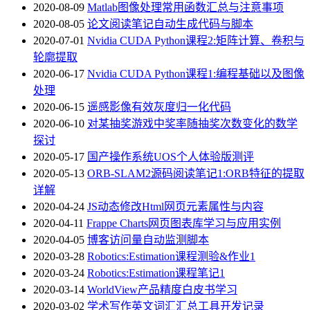
2020-08-09
Matlab图像处理常用函数汇总与注意事项
2020-08-05
论文阅读笔记自动生成代码与脚本
2020-07-01
Nvidia CUDA Python课程2:矩阵计算、卷积与
轮廓提取
2020-06-17
Nvidia CUDA Python课程1:编程基础以及图像
处理
2020-06-15
遥感影像有效灰度归一化代码
2020-06-10
对某抽奖游戏中奖率随抽奖次数变化的数学
探讨
2020-05-17
国产操作系统UOS个人体验版测评
2020-05-13
ORB-SLAM2源码阅读笔记1:ORB特征的提取
详解
2020-04-24
JS动态修改Html网页元素属性与内容
2020-04-11
Frappe Charts网页图表库学习与应用实例
2020-04-05
博客访问量自动监测脚本
2020-03-28
Robotics:Estimation课程测验&作业1
2020-03-24
Robotics:Estimation课程笔记1
2020-03-14
WorldView产品精度白皮书学习
2020-03-02
学术写作英文词汇汇总工具开发记录