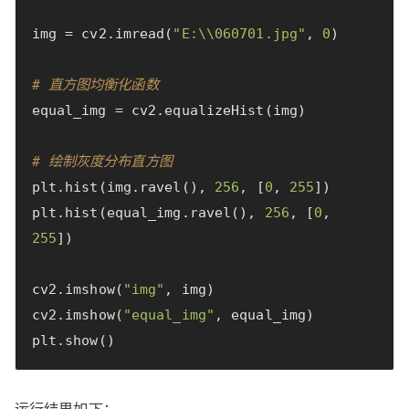
img
=
cv2
.
imread
(
"E:
\\
060701.jpg"
,
0
)
# 直方图均衡化函数
equal_img
=
cv2
.
equalizeHist
(
img
)
# 绘制灰度分布直方图
plt
.
hist
(
img
.
ravel
(),
256
,
[
0
,
255
])
plt
.
hist
(
equal_img
.
ravel
(),
256
,
[
0
,
255
])
cv2
.
imshow
(
"img"
,
img
)
cv2
.
imshow
(
"equal_img"
,
equal_img
)
plt
.
show
()
运行结果如下：