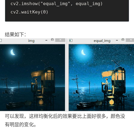
cv2
.
imshow
(
"equal_img"
,
equal_img
)
cv2
.
waitKey
(
0
)
结果如下：
可以发现，这样均衡化后的效果要比上面好很多，颜色没
有明显的变化。