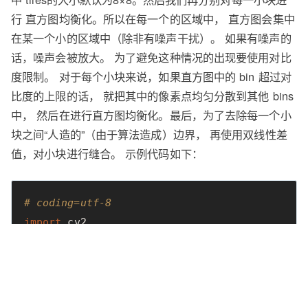
行 直方图均衡化。所以在每一个的区域中， 直方图会集中
在某一个小的区域中（除非有噪声干扰）。 如果有噪声的
话，噪声会被放大。 为了避免这种情况的出现要使用对比
度限制。 对于每个小块来说，如果直方图中的 bin 超过对
比度的上限的话， 就把其中的像素点均匀分散到其他 bins
中， 然后在进行直方图均衡化。最后，为了去除每一个小
块之间“人造的”（由于算法造成）边界， 再使用双线性差
值，对小块进行缝合。 示例代码如下：
# coding=utf-8
import
cv2
from
matplotlib
import
pyplot
as
plt
img
=
cv2
.
imread
(
"E:
\\
histogram.png"
,
0
)