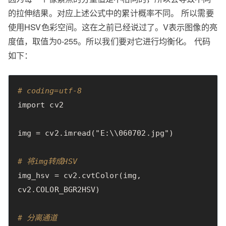
的拉伸结果。对应上述公式中的累计概率不同。 所以需要
使用HSV色彩空间。这在之前已经说过了。V表示图像的亮
度值，取值为0-255。所以我们要对它进行均衡化。 代码
如下：
# coding=utf-8
import
cv2
img
=
cv2
.
imread
(
"E:
\\
060702.jpg"
)
# 将img转成HSV
img_hsv
=
cv2
.
cvtColor
(
img
,
cv2
.
COLOR_BGR2HSV
)
# 分离通道