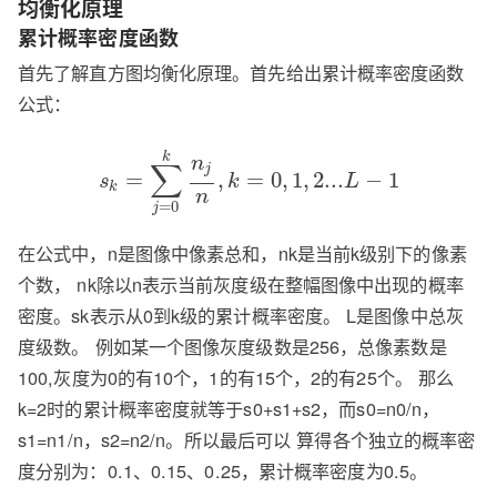
均衡化原理
累计概率密度函数
首先了解直方图均衡化原理。首先给出累计概率密度函数
公式：
k
n
∑
j
=
,
=
0
,
1
,
2...
−
1
s
k
L
k
n
=
0
j
在公式中，n是图像中像素总和，nk是当前k级别下的像素
个数， nk除以n表示当前灰度级在整幅图像中出现的概率
密度。sk表示从0到k级的累计概率密度。 L是图像中总灰
度级数。 例如某一个图像灰度级数是256，总像素数是
100,灰度为0的有10个，1的有15个，2的有25个。 那么
k=2时的累计概率密度就等于s0+s1+s2，而s0=n0/n，
s1=n1/n，s2=n2/n。所以最后可以 算得各个独立的概率密
度分别为：0.1、0.15、0.25，累计概率密度为0.5。