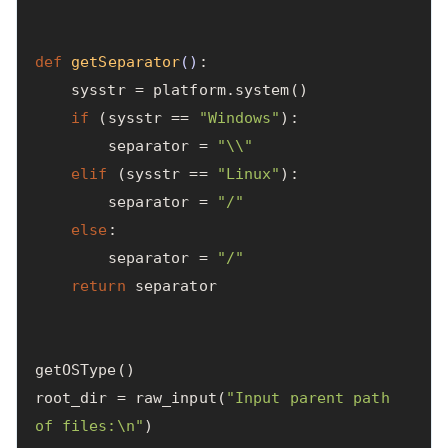
def
getSeparator
()
:
sysstr
=
platform
.
system
()
if
(
sysstr
==
"Windows"
):
separator
=
"
\\
"
elif
(
sysstr
==
"Linux"
):
separator
=
"/"
else
:
separator
=
"/"
return
separator
getOSType
()
root_dir
=
raw_input
(
"Input parent path 
of files:
\n
"
)