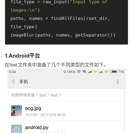
file_type
=
raw_input
(
"Input type of 
images:
\n
"
)
paths
,
names
=
findAllFiles
(
root_dir
,
file_type
)
imageBlur
(
paths
,
names
,
getSeparator
())
1.Android平台
在test文件夹中准备了几个不同类型的文件如下。