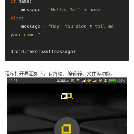
if
name
:
message
=
'Hello, %s!'
%
name
else
:
message
=
"Hey! You didn't tell me 
your name."
droid
.
makeToast
(
message
)
程序打开界面如下，有终端、编辑器、文件等功能。