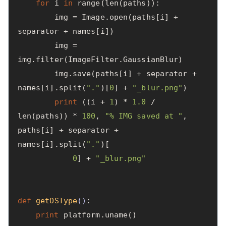
for
i
in
range
(
len
(
paths
)):
img
=
Image
.
open
(
paths
[
i
]
+
separator
+
names
[
i
])
img
=
img
.
filter
(
ImageFilter
.
GaussianBlur
)
img
.
save
(
paths
[
i
]
+
separator
+
names
[
i
].
split
(
"."
)[
0
]
+
"_blur.png"
)
print
((
i
+
1
)
*
1.0
/
len
(
paths
))
*
100
,
"% IMG saved at "
,
paths
[
i
]
+
separator
+
names
[
i
].
split
(
"."
)[
0
]
+
"_blur.png"
def
getOSType
()
:
print
platform
.
uname
()