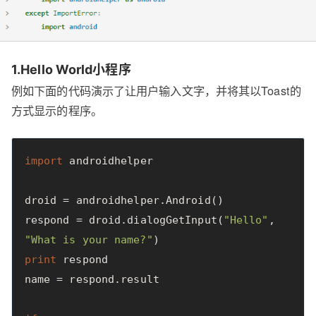
1.Hello World小程序
例如下面的代码演示了让用户输入文字，并将其以Toast的
方式显示的程序。
import
androidhelper
droid
=
androidhelper
.
Android
()
respond
=
droid
.
dialogGetInput
(
"Hello"
,
"What is your name?"
)
print
respond
name
=
respond
.
result