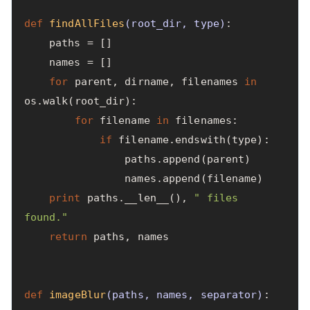
def
findAllFiles
(
root_dir
,
type
)
:
paths
=
[]
names
=
[]
for
parent
,
dirname
,
filenames
in
os
.
walk
(
root_dir
):
for
filename
in
filenames
:
if
filename
.
endswith
(
type
):
paths
.
append
(
parent
)
names
.
append
(
filename
)
print
paths
.
__len__
(),
" files 
found."
return
paths
,
names
def
imageBlur
(
paths
,
names
,
separator
)
: