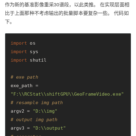
作为新的基准影像重采30谱段，以此类推。 在实现层面相
比于上面那种不考虑输出的批量脚本要复杂一些。 代码如
下。
import
os
import
sys
import
shutil
# exe path
exe_path
=
"F:
\\
RCStat
\\
shiftGPU
\\
GeoFrameVideo.exe"
# resample img path
argv2
=
"D:
\\
img"
# output img path
argv3
=
"D:
\\
output"