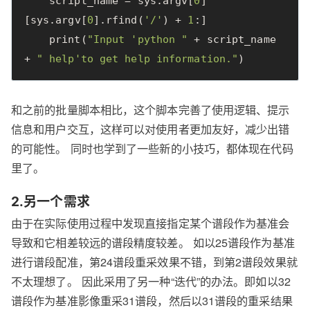
script_name
=
sys
.
argv
[
0
]
[
sys
.
argv
[
0
].
rfind
(
'/'
)
+
1
:]
print
(
"Input 'python "
+
script_name
+
" help'to get help information."
)
和之前的批量脚本相比，这个脚本完善了使用逻辑、提示
信息和用户交互，这样可以对使用者更加友好，减少出错
的可能性。 同时也学到了一些新的小技巧，都体现在代码
里了。
2.另一个需求
由于在实际使用过程中发现直接指定某个谱段作为基准会
导致和它相差较远的谱段精度较差。 如以25谱段作为基准
进行谱段配准，第24谱段重采效果不错，到第2谱段效果就
不太理想了。 因此采用了另一种“迭代”的办法。即如以32
谱段作为基准影像重采31谱段，然后以31谱段的重采结果