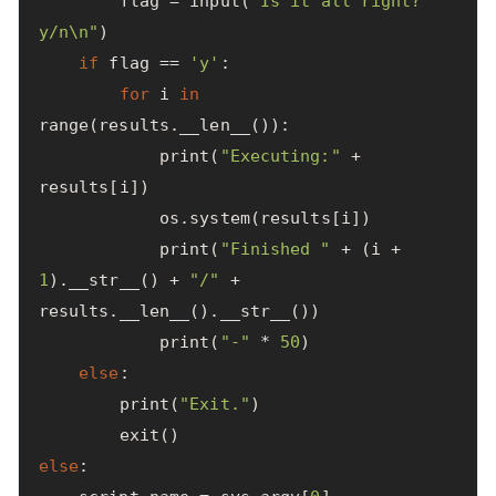
flag
=
input
(
"Is it all right?
y/n
\n
"
)
if
flag
==
'y'
:
for
i
in
range
(
results
.
__len__
()):
print
(
"Executing:"
+
results
[
i
])
os
.
system
(
results
[
i
])
print
(
"Finished "
+
(
i
+
1
).
__str__
()
+
"/"
+
results
.
__len__
().
__str__
())
print
(
"-"
*
50
)
else
:
print
(
"Exit."
)
exit
()
else
: