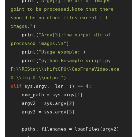
print
(
"Argv[2]:The dir of images 
goint to be processed.Note that there 
should be no other files except tif 
images."
)
print
(
"Argv[3]:The ourput dir of 
processed images.
\n
"
)
print
(
"Usage example:"
)
print
(
"python Resample_script.py 
F:
\\
RCStat
\\
shiftGPU
\\
GeoFrameVideo.exe 
D:
\\
img D:
\\
output"
)
elif
sys
.
argv
.
__len__
()
==
4
:
exe_path
=
sys
.
argv
[
1
]
argv2
=
sys
.
argv
[
2
]
argv3
=
sys
.
argv
[
3
]
paths
,
filenames
=
loadFiles
(
argv2
)