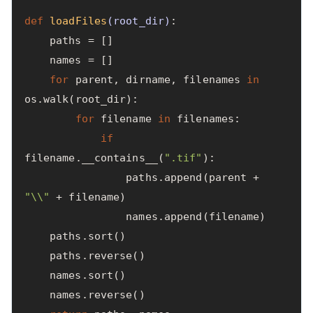
def
loadFiles
(
root_dir
)
:
paths
=
[]
names
=
[]
for
parent
,
dirname
,
filenames
in
os
.
walk
(
root_dir
):
for
filename
in
filenames
:
if
filename
.
__contains__
(
".tif"
):
paths
.
append
(
parent
+
"
\\
"
+
filename
)
names
.
append
(
filename
)
paths
.
sort
()
paths
.
reverse
()
names
.
sort
()
names
.
reverse
()