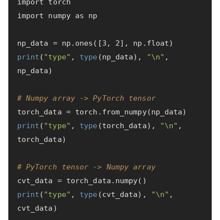
import
torch
import
numpy
as
np
np_data
=
np
.
ones
([
3
,
2
],
np
.
float
)
print
(
"type"
,
type
(
np_data
),
"
\n
"
,
np_data
)
# Numpy array -> PyTorch tensor
torch_data
=
torch
.
from_numpy
(
np_data
)
print
(
"type"
,
type
(
torch_data
),
"
\n
"
,
torch_data
)
# PyTorch tensor -> Numpy array
cvt_data
=
torch_data
.
numpy
()
print
(
"type"
,
type
(
cvt_data
),
"
\n
"
,
cvt_data
)