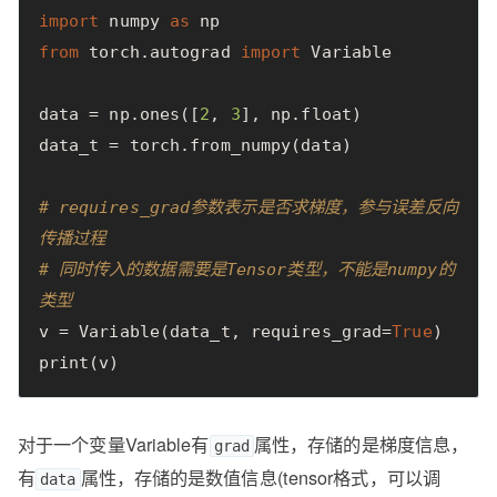
import
numpy
as
np
from
torch.autograd
import
Variable
data
=
np
.
ones
([
2
,
3
],
np
.
float
)
data_t
=
torch
.
from_numpy
(
data
)
# requires_grad参数表示是否求梯度，参与误差反向
传播过程
# 同时传入的数据需要是Tensor类型，不能是numpy的
类型
v
=
Variable
(
data_t
,
requires_grad
=
True
)
print
(
v
)
对于一个变量Variable有
属性，存储的是梯度信息，
grad
有
属性，存储的是数值信息(tensor格式，可以调
data