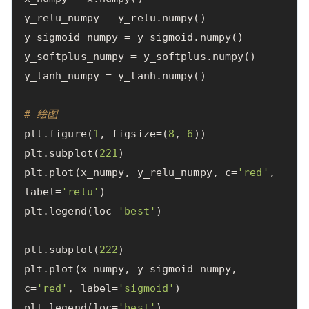
y_relu_numpy
=
y_relu
.
numpy
()
y_sigmoid_numpy
=
y_sigmoid
.
numpy
()
y_softplus_numpy
=
y_softplus
.
numpy
()
y_tanh_numpy
=
y_tanh
.
numpy
()
# 绘图
plt
.
figure
(
1
,
figsize
=
(
8
,
6
))
plt
.
subplot
(
221
)
plt
.
plot
(
x_numpy
,
y_relu_numpy
,
c
=
'red'
,
label
=
'relu'
)
plt
.
legend
(
loc
=
'best'
)
plt
.
subplot
(
222
)
plt
.
plot
(
x_numpy
,
y_sigmoid_numpy
,
c
=
'red'
,
label
=
'sigmoid'
)
plt
.
legend
(
loc
=
'best'
)