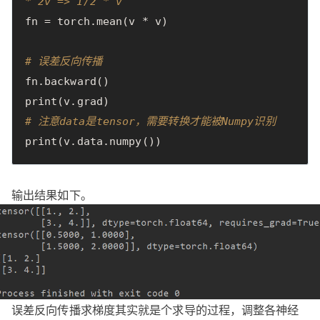
* 2v => 1/2 * v
fn
=
torch
.
mean
(
v
*
v
)
# 误差反向传播
fn
.
backward
()
print
(
v
.
grad
)
# 注意data是tensor，需要转换才能被Numpy识别
print
(
v
.
data
.
numpy
())
输出结果如下。
误差反向传播求梯度其实就是个求导的过程，调整各神经