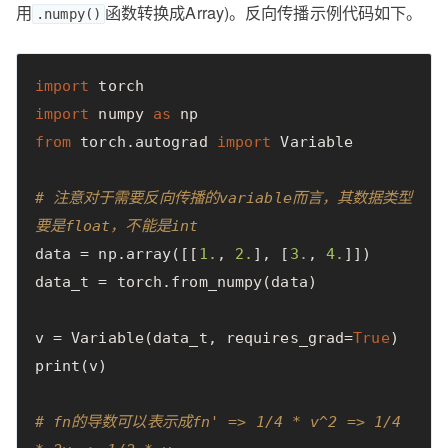
用
函数转换成Array)。反向传播示例代码如下。
.numpy()
import
torch
import
numpy
as
np
from
torch.autograd
import
Variable
# 注意对于需要反向传播的variable而言，其数据类型
要是float，不能是int
data
=
np
.
array
([[
1.
,
2.
],
[
3.
,
4.
]])
data_t
=
torch
.
from_numpy
(
data
)
v
=
Variable
(
data_t
,
requires_grad
=
True
)
print
(
v
)
# fn的导数可以表示成fn' => 1/4 * v^2 => 1/4 