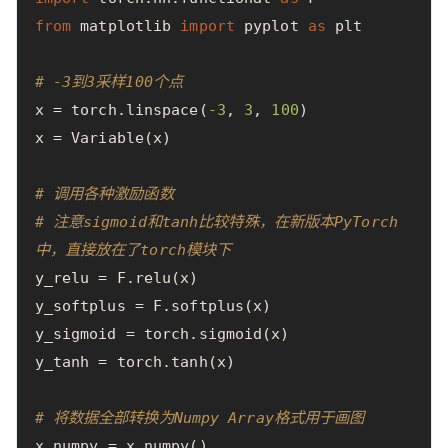
from
matplotlib
import
pyplot
as
plt
# -3到3采样100个点
x
=
torch
.
linspace
(
-
3
,
3
,
100
)
x
=
Variable
(
x
)
# 调用各种激励函数
# 注意sigmoid和tanh比较特殊，在新版本PyTorch
中，直接放在了torch模块下
y_relu
=
F
.
relu
(
x
)
y_softplus
=
F
.
softplus
(
x
)
y_sigmoid
=
torch
.
sigmoid
(
x
)
y_tanh
=
torch
.
tanh
(
x
)
# 将数据全部转换为Numpy Array格式用于画图
x_numpy
=
x
.
numpy
()