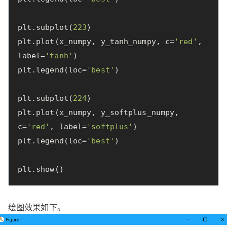
plt
.
subplot
(
223
)
plt
.
plot
(
x_numpy
,
y_tanh_numpy
,
c
=
'red'
,
label
=
'tanh'
)
plt
.
legend
(
loc
=
'best'
)
plt
.
subplot
(
224
)
plt
.
plot
(
x_numpy
,
y_softplus_numpy
,
c
=
'red'
,
label
=
'softplus'
)
plt
.
legend
(
loc
=
'best'
)
plt
.
show
()
绘图效果如下。