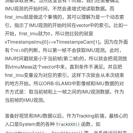
测都读取进来。当然这里会有个问题，我们还需要确定
IMU观测的开始时间，不然会递增式地读取数据。而
first_imu就是做这个事情的，其可以理解为是一个动态索
引，指示了IMU观测的开始时间在vector中的索引。比如一
开始，first_imu就为0，所以他比较的就是
vTimestampsImu[0]<=vTimestampsCam[1]。因为在外面
有个ni>0的判断，所以第一帧不会获取IMU观测。此时，
IMU时间戳就是小于当前帧(第二帧)的，所以就会把观测放
到vImuMeas这个vector中来，直到条件不满足。并且把
first_imu变量设为对应的索引，这样下次就会从本次结束
的地方开始。所以ORB-SLAM3中影像帧和IMU数据的对
齐方式是：取当前帧和上一帧之间的IMU观测数据，作为
当前帧的IMU观测。
准备好视觉和IMU数据以后，作为Tracking前端，最核心的
入口是System类的各种
函数，如
TrackXXX()
、
等。当系统运行起来