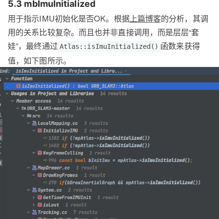
5.3 mbImuInitialized
用于指示IMU初始化是否OK。根据
上篇博客
的分析，其调
用的关系比较复杂。而且也并非直接调用，而是层层“套
娃”，最终通过
函数来获得
Atlas::isImuInitialized()
值，如下图所示。