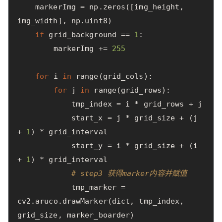
markerImg
=
np
.
zeros
([
img_height
,
img_width
],
np
.
uint8
)
if
grid_background
==
1
:
markerImg
+=
255
for
i
in
range
(
grid_cols
):
for
j
in
range
(
grid_rows
):
tmp_index
=
i
*
grid_rows
+
j
start_x
=
j
*
grid_size
+
(
j
+
1
)
*
grid_interval
start_y
=
i
*
grid_size
+
(
i
+
1
)
*
grid_interval
# step3 获得marker内容并赋值
tmp_marker
=
cv2
.
aruco
.
drawMarker
(
dict
,
tmp_index
,
grid_size
,
marker_boarder
)