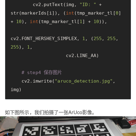
cv2
.
putText
(
img
,
"ID: "
+
str
(
markerIds
[
i
]),
(
int
(
tmp_marker_tl
[
0
]
+
10
),
int
(
tmp_marker_tl
[
1
]
+
10
)),
cv2
.
FONT_HERSHEY_SIMPLEX
,
1
,
(
255
,
255
,
255
),
1
,
cv2
.
LINE_AA
)
# step4 保存图片
cv2
.
imwrite
(
"aruco_detection.jpg"
,
img
)
如下图所示，我们拍摄了一张ArUco影像。