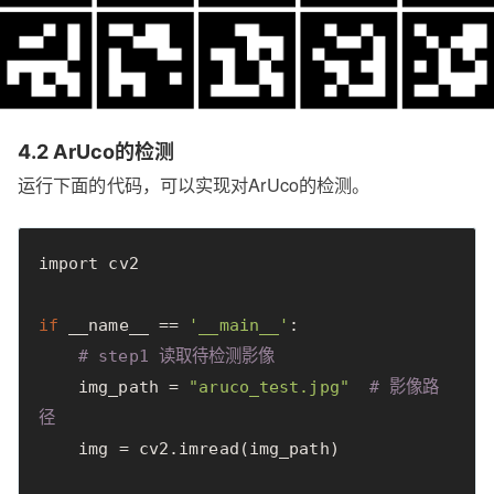
4.2 ArUco的检测
运行下面的代码，可以实现对ArUco的检测。
import
cv2
if
__name__
==
'__main__'
:
# step1 读取待检测影像
img_path
=
"aruco_test.jpg"
# 影像路
径
img
=
cv2
.
imread
(
img_path
)