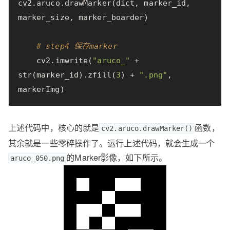
cv2
.
aruco
.
drawMarker
(
dict
,
marker_id
,
marker_size
,
marker_boarder
)
# step4 保存marker
cv2
.
imwrite
(
"aruco_"
+
str
(
marker_id
).
zfill
(
3
)
+
".png"
,
markerImg
)
上述代码中，核心的就是
函数，
cv2.aruco.drawMarker()
其余就是一些零碎操作了。运行上述代码，就会生成一个
的Marker影像，如下所示。
aruco_050.png