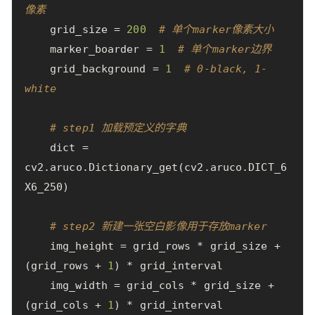
像素
grid_size
=
200
# 单个marker像素大小
marker_boarder
=
1
# 单个marker边界
grid_background
=
1
# 0-black, 1-
white
# step1 加载预定义的字典
dict
=
cv2
.
aruco
.
Dictionary_get
(
cv2
.
aruco
.
DICT_6
X6_250
)
# step2 新建一张空白影像用于存放marker
img_height
=
grid_rows
*
grid_size
+
(
grid_rows
+
1
)
*
grid_interval
img_width
=
grid_cols
*
grid_size
+
(
grid_cols
+
1
)
*
grid_interval