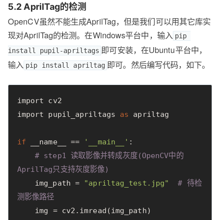
5.2 AprilTag的检测
OpenCV虽然不能生成AprilTag，但是我们可以用其它库实
现对AprilTag的检测。在Windows平台中，输入
pip 
即可安装，在Ubuntu平台中，
install pupil-apriltags
输入
即可。然后编写代码，如下。
pip install apriltag
import
cv2
import
pupil_apriltags
as
apriltag
if
__name__
==
'__main__'
:
# step1 读取影像并转成灰度(OpenCV中的
AprilTag只支持灰度影像)
img_path
=
"apriltag_test.jpg"
# 待检
测影像路径
img
=
cv2
.
imread
(
img_path
)