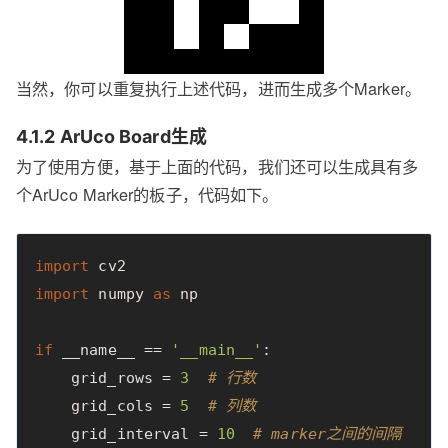
当然，你可以重复执行上述代码，进而生成多个Marker。
4.1.2 ArUco Board生成
为了使用方便，基于上面的代码，我们还可以生成具有多
个ArUco Marker的板子，代码如下。
import
cv2
import
numpy
as
np
if
__name__
==
'__main__'
:
grid_rows
=
3
# 行数
grid_cols
=
5
# 列数
grid_interval
=
10
# marker之间的间隔