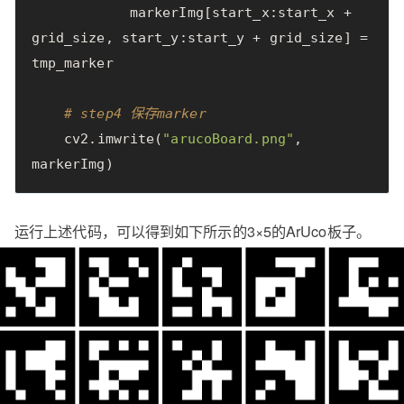
markerImg
[
start_x
:
start_x
+
grid_size
,
start_y
:
start_y
+
grid_size
]
=
tmp_marker
# step4 保存marker
cv2
.
imwrite
(
"arucoBoard.png"
,
markerImg
)
运行上述代码，可以得到如下所示的3×5的ArUco板子。