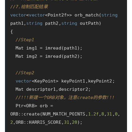
//7.绘制匹配结果
vector
<
vector
<
Point2f
>>
orb_match
(
string
path1
,
string
path2
,
string
outPath
)
{
//Step1
Mat
img1
=
imread
(
path1
);
Mat
img2
=
imread
(
path2
);
//Step2
vector
<
KeyPoint
>
keyPoint1
,
keyPoint2
;
Mat
descriptor1
,
descriptor2
;
//!!!新建一个ORB对象，注意create的参数!!!
Ptr
<
ORB
>
orb
=
ORB
::
create
(
NUM_MATCH_POINTS
,
1.2
f
,
8
,
31
,
0
,
2
,
ORB
::
HARRIS_SCORE
,
31
,
20
);