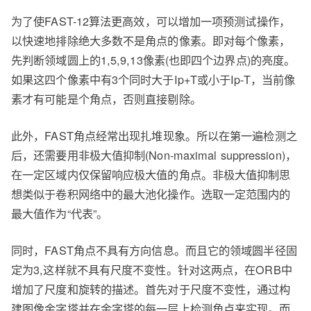
为了使FAST-12算法更高效，可以增加一项预测试操作，
以快速地排除绝大多数不是角点的像素。即对每个像素，
先判断领域圆上的1,5,9,13像素(也即四个边界点)的亮度。
如果这四个像素中有3个同时大于Ip+T或小于Ip-T，当前像
素才有可能是个角点，否则直接剔除。
此外，FAST角点经常出现扎堆现象。所以在第一遍检测之
后，还需要用非极大值抑制(Non-maximal suppression)，
在一定区域内仅保留响应极大值的角点。非极大值抑制思
想类似于卷积网络中的最大池化操作。选取一定范围内的
最大值作为“代表”。
同时，FAST角点不具有方向信息。而且它的领域圆半径固
定为3,这样就不具有尺度不变性。针对这两点，在ORB中
增加了尺度和旋转的描述。首先对于尺度不变性，通过构
建图像金字塔并在金字塔的每一层上检测角点来实现。而