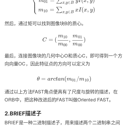
⎨
=
(
,
)
∑
⎪
m
y
I
x
y
⎩
⎪
01
,
∈
x
y
B
=
(
,
)
∑
m
x
I
x
y
10
,
∈
x
y
B
然后，通过矩可以找到图像块B的质心。
m
m
10
01
=
(
,
)
C
m
m
00
00
最后，连接图像块的几何中心O和质心C，即可得到一个方
向向量OC，因此特征点的方向可以定义为
=
(
/
)
θ
a
r
c
t
a
n
m
m
01
10
通过以上方法FAST角点便具有了尺度与旋转的描述，在
ORB中，把这种改进后的FAST叫做Oriented FAST。
2.BRIEF描述子
BRIEF是一种二进制描述子，用来描述两个二进制串之间