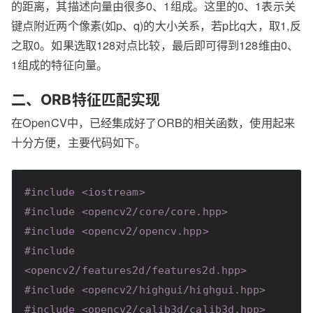
的距离，其描述向量由很多0、1组成。这里的0、1表示关
键点附近两个像素(如p、q)的大小关系，若p比q大，取1,反
之取0。如果选取128对点比较，最后即可得到128维由0、
1组成的特征向量。
二、ORB特征匹配实现
在OpenCV中，已经集成好了ORB的相关函数，使用起来
十分方便，主要代码如下。
#
include
<iostream>
#
include
<opencv2/core/core.hpp>
#
include
<opencv2/opencv.hpp>
#
include
<opencv2/features2d/features2d.hpp>
#
include
<opencv2/highgui/highgui.hpp>
#
include
<opencv2/calib3d/calib3d.hpp>