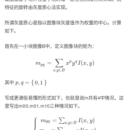
特征的旋转由灰度质心法实现。
所谓灰度质心是指以图像块灰度值作为权重的中心。计算
如下。
首先在一小块图像B中，定义图像块的矩为：
∑
=
(
,
)
p
q
m
x
y
I
x
y
p
q
,
∈
x
y
B
其中
,
=
{
}
0
,
1
p
q
写成更通俗易懂的形式如下，也就是说m共有4中情况，这
里写出m00,m01,m10三种情况如下。
⎧
⎪
⎪
=
(
,
)
∑
m
I
x
y
00
,
∈
x
y
B