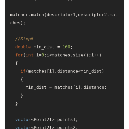
matcher
.
match
(
descriptor1
,
descriptor2
,
mat
ches
);
//Step6
double
min_dist
=
100
;
for
(
int
i
=
0
;
i
<
matches
.
size
();
i
++
)
{
if
(
matches
[
i
].
distance
<
min_dist
)
{
min_dist
=
matches
[
i
].
distance
;
}
}
vector
<
Point2f
>
points1
;
vector
<
Point2f
>
points2
;