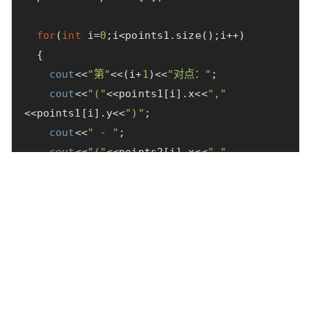
for
(
int
i
=
0
;
i
<
points1
.
size
();
i
++
)
{
cout
<<
"第"
<<
(
i
+
1
)
<<
"对点："
;
cout
<<
"("
<<
points1
[
i
].
x
<<
","
<<
points1
[
i
].
y
<<
")"
;
cout
<<
" - "
;
cout
<<
"("
<<
points2
[
i
].
x
<<
","
<<
points2
[
i
].
y
<<
")"
;
cout
<<
endl
;
}
return
1
;
}