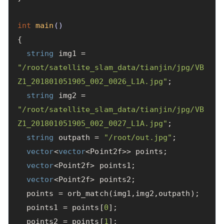
int
main
()
{
string
img1
=
"/root/satellite_slam_data/tianjin/jpg/VB
Z1_201801051905_002_0026_L1A.jpg"
;
string
img2
=
"/root/satellite_slam_data/tianjin/jpg/VB
Z1_201801051905_002_0027_L1A.jpg"
;
string
outpath
=
"/root/out.jpg"
;
vector
<
vector
<
Point2f
>>
points
;
vector
<
Point2f
>
points1
;
vector
<
Point2f
>
points2
;
points
=
orb_match
(
img1
,
img2
,
outpath
);
points1
=
points
[
0
];
points2
=
points
[
1
];