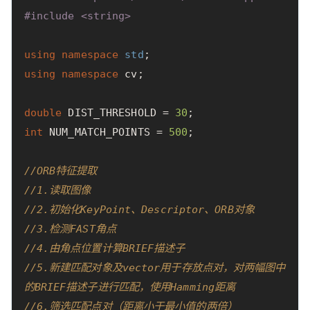
#
include
<string>
using
namespace
std
;
using
namespace
cv
;
double
DIST_THRESHOLD
=
30
;
int
NUM_MATCH_POINTS
=
500
;
//ORB特征提取
//1.读取图像
//2.初始化KeyPoint、Descriptor、ORB对象
//3.检测FAST角点
//4.由角点位置计算BRIEF描述子
//5.新建匹配对象及vector用于存放点对，对两幅图中
的BRIEF描述子进行匹配，使用Hamming距离
//6.筛选匹配点对（距离小于最小值的两倍）