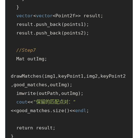
}
vector
<
vector
<
Point2f
>>
result
;
result
.
push_back
(
points1
);
result
.
push_back
(
points2
);
//Step7
Mat
outImg
;
drawMatches
(
img1
,
keyPoint1
,
img2
,
keyPoint2
,
good_matches
,
outImg
);
imwrite
(
outPath
,
outImg
);
cout
<<
"保留的匹配点对："
<<
good_matches
.
size
()
<<
endl
;
return
result
;
}