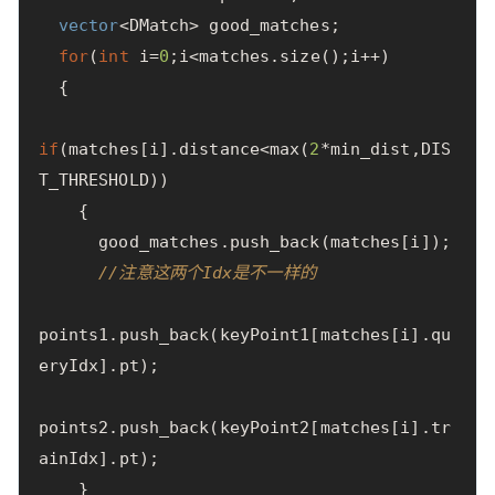
vector
<
DMatch
>
good_matches
;
for
(
int
i
=
0
;
i
<
matches
.
size
();
i
++
)
{
if
(
matches
[
i
].
distance
<
max
(
2
*
min_dist
,
DIS
T_THRESHOLD
))
{
good_matches
.
push_back
(
matches
[
i
]);
//注意这两个Idx是不一样的
points1
.
push_back
(
keyPoint1
[
matches
[
i
].
qu
eryIdx
].
pt
);
points2
.
push_back
(
keyPoint2
[
matches
[
i
].
tr
ainIdx
].
pt
);
}