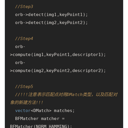
//Step3
orb
->
detect
(
img1
,
keyPoint1
);
orb
->
detect
(
img2
,
keyPoint2
);
//Step4
orb
-
>
compute
(
img1
,
keyPoint1
,
descriptor1
);
orb
-
>
compute
(
img2
,
keyPoint2
,
descriptor2
);
//Step5
//!!!注意表示匹配点对用DMatch类型，以及匹配对
象的新建方法!!!
vector
<
DMatch
>
matches
;
BFMatcher
matcher
=
BFMatcher
(
NORM_HAMMING
);