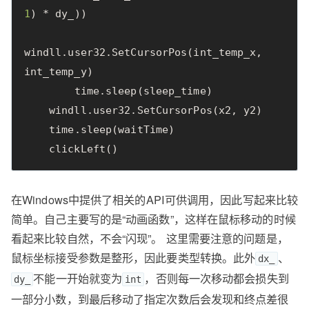
1
)
*
dy_
))
windll
.
user32
.
SetCursorPos
(
int_temp_x
,
int_temp_y
)
time
.
sleep
(
sleep_time
)
windll
.
user32
.
SetCursorPos
(
x2
,
y2
)
time
.
sleep
(
waitTime
)
clickLeft
()
在Windows中提供了相关的API可供调用，因此写起来比较
简单。自己主要写的是“动画函数”，这样在鼠标移动的时候
看起来比较自然，不会“闪现”。 这里需要注意的问题是，
鼠标坐标接受参数是整形，因此要类型转换。此外
、
dx_
不能一开始就变为
，否则每一次移动都会损失到
dy_
int
一部分小数，到最后移动了指定次数后会发现和终点差很