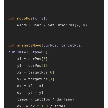
def
movePos
(
x
,
y
)
:
windll
.
user32
.
SetCursorPos
(
x
,
y
)
def
animateMove
(
curPos
,
targetPos
,
durTime
=
1
,
fps
=
60
)
:
x1
=
curPos
[
0
]
y1
=
curPos
[
1
]
x2
=
targetPos
[
0
]
y2
=
targetPos
[
1
]
dx
=
x2
-
x1
dy
=
y2
-
y1
times
=
int
(
fps
*
durTime
)
dx_
=
dx
*
1.0
/
times