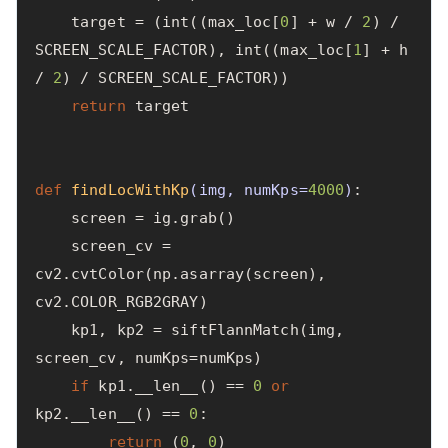
target
=
(
int
((
max_loc
[
0
]
+
w
/
2
)
/
SCREEN_SCALE_FACTOR
),
int
((
max_loc
[
1
]
+
h
/
2
)
/
SCREEN_SCALE_FACTOR
))
return
target
def
findLocWithKp
(
img
,
numKps
=
4000
)
:
screen
=
ig
.
grab
()
screen_cv
=
cv2
.
cvtColor
(
np
.
asarray
(
screen
),
cv2
.
COLOR_RGB2GRAY
)
kp1
,
kp2
=
siftFlannMatch
(
img
,
screen_cv
,
numKps
=
numKps
)
if
kp1
.
__len__
()
==
0
or
kp2
.
__len__
()
==
0
:
return
(
0
,
0
)