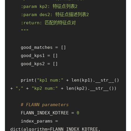
    :param kp2: 特征点列表2

    :param des2: 特征点描述列表2

    :return: 匹配的特征点对

    """
good_matches
=
[]
good_kps1
=
[]
good_kps2
=
[]
print
(
"kp1 num:"
+
len
(
kp1
).
__str__
()
+
","
+
"kp2 num:"
+
len
(
kp2
).
__str__
())
# FLANN parameters
FLANN_INDEX_KDTREE
=
0
index_params
=
dict
(
algorithm
=
FLANN_INDEX_KDTREE
,