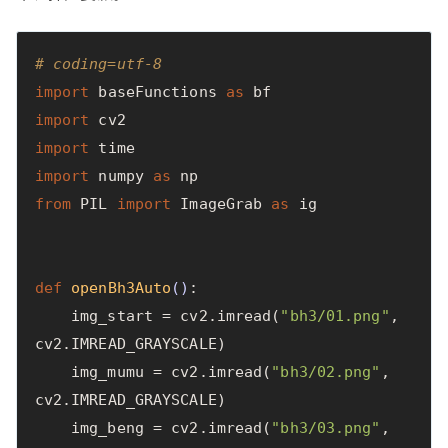
# coding=utf-8
import
baseFunctions
as
bf
import
cv2
import
time
import
numpy
as
np
from
PIL
import
ImageGrab
as
ig
def
openBh3Auto
()
:
img_start
=
cv2
.
imread
(
"bh3/01.png"
,
cv2
.
IMREAD_GRAYSCALE
)
img_mumu
=
cv2
.
imread
(
"bh3/02.png"
,
cv2
.
IMREAD_GRAYSCALE
)
img_beng
=
cv2
.
imread
(
"bh3/03.png"
,