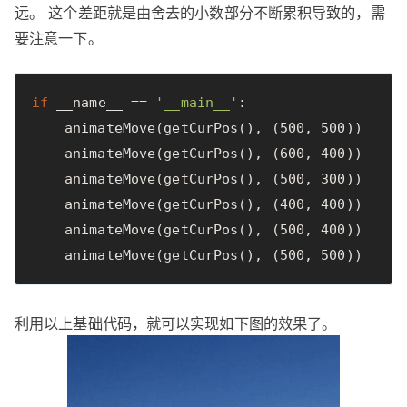
远。 这个差距就是由舍去的小数部分不断累积导致的，需
要注意一下。
if
__name__
==
'__main__'
:
animateMove
(
getCurPos
(),
(
500
,
500
))
animateMove
(
getCurPos
(),
(
600
,
400
))
animateMove
(
getCurPos
(),
(
500
,
300
))
animateMove
(
getCurPos
(),
(
400
,
400
))
animateMove
(
getCurPos
(),
(
500
,
400
))
animateMove
(
getCurPos
(),
(
500
,
500
))
利用以上基础代码，就可以实现如下图的效果了。