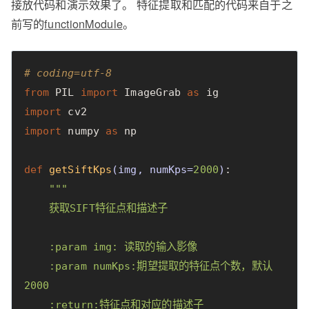
接放代码和演示效果了。 特征提取和匹配的代码来自于之
前写的
functionModule
。
# coding=utf-8
from
PIL
import
ImageGrab
as
ig
import
cv2
import
numpy
as
np
def
getSiftKps
(
img
,
numKps
=
2000
)
:
"""

    获取SIFT特征点和描述子

    :param img: 读取的输入影像

    :param numKps:期望提取的特征点个数，默认
2000

    :return:特征点和对应的描述子
