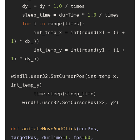
dy_
=
dy
*
1.0
/
times
sleep_time
=
durTime
*
1.0
/
times
for
i
in
range
(
times
):
int_temp_x
=
int
(
round
(
x1
+
(
i
+
1
)
*
dx_
))
int_temp_y
=
int
(
round
(
y1
+
(
i
+
1
)
*
dy_
))
windll
.
user32
.
SetCursorPos
(
int_temp_x
,
int_temp_y
)
time
.
sleep
(
sleep_time
)
windll
.
user32
.
SetCursorPos
(
x2
,
y2
)
def
animateMoveAndClick
(
curPos
,
targetPos
,
durTime
=
1
,
fps
=
60
,