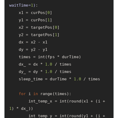
waitTime
=
1
)
:
x1
=
curPos
[
0
]
y1
=
curPos
[
1
]
x2
=
targetPos
[
0
]
y2
=
targetPos
[
1
]
dx
=
x2
-
x1
dy
=
y2
-
y1
times
=
int
(
fps
*
durTime
)
dx_
=
dx
*
1.0
/
times
dy_
=
dy
*
1.0
/
times
sleep_time
=
durTime
*
1.0
/
times
for
i
in
range
(
times
):
int_temp_x
=
int
(
round
(
x1
+
(
i
+
1
)
*
dx_
))
int_temp_y
=
int
(
round
(
y1
+
(
i
+