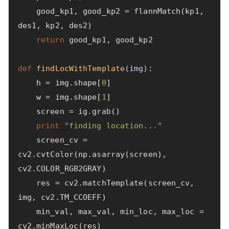
good_kp1
,
good_kp2
=
flannMatch
(
kp1
,
des1
,
kp2
,
des2
)
return
good_kp1
,
good_kp2
def
findLocWithTemplate
(
img
)
:
h
=
img
.
shape
[
0
]
w
=
img
.
shape
[
1
]
screen
=
ig
.
grab
()
print
"finding location..."
screen_cv
=
cv2
.
cvtColor
(
np
.
asarray
(
screen
),
cv2
.
COLOR_RGB2GRAY
)
res
=
cv2
.
matchTemplate
(
screen_cv
,
img
,
cv2
.
TM_CCOEFF
)
min_val
,
max_val
,
min_loc
,
max_loc
=
cv2
.
minMaxLoc
(
res
)