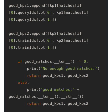
good_kps1
.
append
([
kp1
[
matches
[
i
]
[
0
].
queryIdx
].
pt
[
0
],
kp1
[
matches
[
i
]
[
0
].
queryIdx
].
pt
[
1
]])
good_kps2
.
append
([
kp2
[
matches
[
i
]
[
0
].
trainIdx
].
pt
[
0
],
kp2
[
matches
[
i
]
[
0
].
trainIdx
].
pt
[
1
]])
if
good_matches
.
__len__
()
==
0
:
print
(
"No enough good matches."
)
return
good_kps1
,
good_kps2
else
:
print
(
"good matches:"
+
good_matches
.
__len__
().
__str__
())
return
good_kps1
,
good_kps2