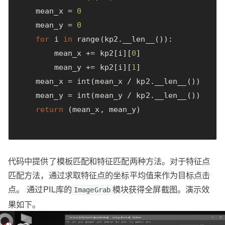
mean_x
=
0
mean_y
=
0
for
i
in
range
(
kp2
.
__len__
()):
mean_x
+=
kp2
[
i
][
0
]
mean_y
+=
kp2
[
i
][
1
]
mean_x
=
int
(
mean_x
/
kp2
.
__len__
())
mean_y
=
int
(
mean_y
/
kp2
.
__len__
())
return
(
mean_x
,
mean_y
)
代码中提供了模板匹配和特征匹配两种方法。对于特征点
匹配方法，通过求取特征点的坐标平均值来作为目标点击
点。 通过PIL库的
模块获得全屏截图。演示效
ImageGrab
果如下。