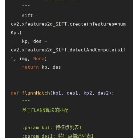
    """
sift
=
cv2
.
xfeatures2d_SIFT
.
create
(
nfeatures
=
num
Kps
)
kp
,
des
=
cv2
.
xfeatures2d_SIFT
.
detectAndCompute
(
sif
t
,
img
,
None
)
return
kp
,
des
def
flannMatch
(
kp1
,
des1
,
kp2
,
des2
)
:
"""

    基于FLANN算法的匹配

    :param kp1: 特征点列表1

    :param des1: 特征点描述列表1
