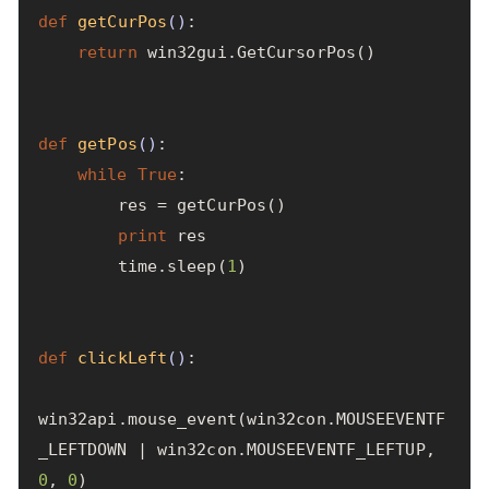
def
getCurPos
()
:
return
win32gui
.
GetCursorPos
()
def
getPos
()
:
while
True
:
res
=
getCurPos
()
print
res
time
.
sleep
(
1
)
def
clickLeft
()
:
win32api
.
mouse_event
(
win32con
.
MOUSEEVENTF
_LEFTDOWN
|
win32con
.
MOUSEEVENTF_LEFTUP
,
0
,
0
)