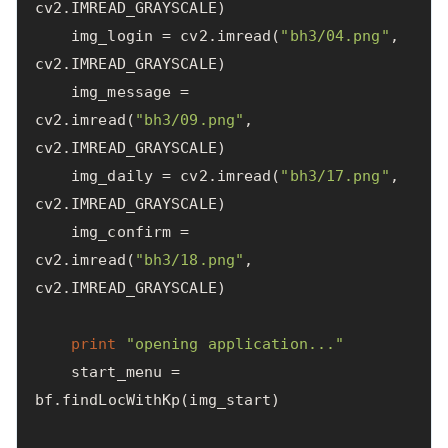
cv2
.
IMREAD_GRAYSCALE
)
img_login
=
cv2
.
imread
(
"bh3/04.png"
,
cv2
.
IMREAD_GRAYSCALE
)
img_message
=
cv2
.
imread
(
"bh3/09.png"
,
cv2
.
IMREAD_GRAYSCALE
)
img_daily
=
cv2
.
imread
(
"bh3/17.png"
,
cv2
.
IMREAD_GRAYSCALE
)
img_confirm
=
cv2
.
imread
(
"bh3/18.png"
,
cv2
.
IMREAD_GRAYSCALE
)
print
"opening application..."
start_menu
=
bf
.
findLocWithKp
(
img_start
)