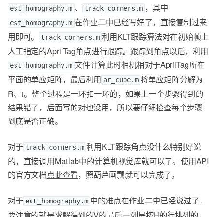
、
，其中
est_homography.m
track_corners.m
在
作业二
中已经写好了，直接复制过来
est_homography.m
用即可。
利用KLT跟踪算法对在初始帧上
track_corners.m
人工指定的AprilTag角点进行跟踪。跟踪到角点以后，利用
文件计算此时相机相对于AprilTag所在
est_homography.m
平面的单应矩阵，最后利用
将单应矩阵分解为
ar_cube.m
R、t。整个过程是一环扣一环的，如果上一个步骤得到的
结果错了，后面写的对也没用，所以要仔细检查每个步骤
到底是否正确。
对于
利用KLT跟踪角点没什么特别好说
track_corners.m
的，直接调用Matlab中的计算机视觉库就可以了。使用API
的官方文档
点此查看
，照葫芦画瓢就可以完成了。
对于
中的难点在
作业二
中已经说过了，
est_homography.m
要注意的就是求解得到的V的最后一列是按H的行排列的，