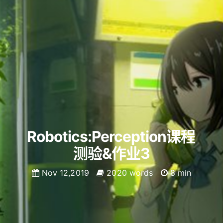
Robotics:Perception课程
测验&作业3
Nov 12,2019
2020 words
8 min