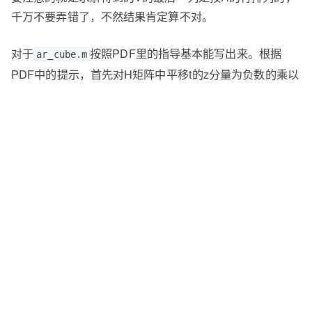
千万不要弄错了，不然结果肯定算不对。
对于
按照PDF里的指导基本能写出来。根据
ar_cube.m
PDF中的提示，首先对H矩阵中平移t的z分量为负数的乘以
负号变成正的。然后构造一个Rp，它是由H矩阵的第一
列、第二列以及第一列与第二列的叉乘构成。借着对Rp进
行SVD分解，得到U、V。基于此，为了使旋转矩阵的行列
式为1，按照下式计算
R = U*
。而对于平移，则直
[1,0,0;0,1,0;0,0,det(U*V')]*V';
接用H矩阵的第三列除以H的第一列正则化即可。得到了
R、t后，使用
转换
Xc = K*(R*render_points(i,:)'+t);
到相机坐标，对其同时除以坐标对应的z分量，使z分量为
1，变成齐次表示，这样坐标的前两维即是像素坐标了。
完整代码
点击这里
下载，提取码：v4j2。