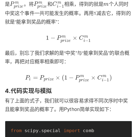
是
。将
和
相乘，得到的就是
个人同时
m
m
m
P
P
C
m
−
1
p
r
i
z
e
p
r
i
z
e
i
中奖这个事件一共可能发生的概率。再用1减去它，得到的
就是“能拿到奖品的概率”：
1
−
×
m
m
P
C
−
1
p
r
i
z
e
i
最后，别忘了我们求解的是“中奖”与“能拿到奖品”的联合概
率，再把对应概率相乘即可：
=
×
(
1
−
×
)
m
m
P
P
P
C
i
p
r
i
z
e
−
1
p
r
i
z
e
i
4.代码实现与模拟
有了上面的式子，我们就可以很容易求得不同次序时中奖
且能拿到奖品的概率了。用Python简单实现如下：
from
scipy.special
import
comb