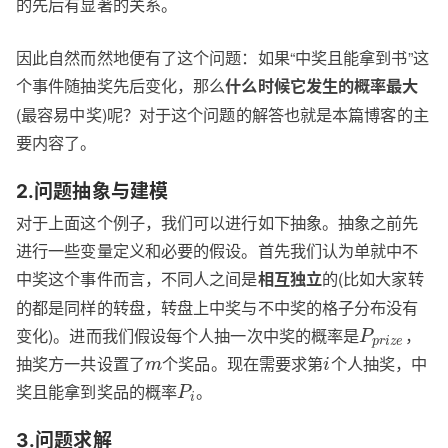
的先后有显著的关系。
因此自然而然地便有了这个问题：如果“中奖且能拿到书”这
个事件随抽奖先后变化，那么
什么时候它发生的概率最大
(最容易中奖)呢？对于这个问题的解答也就是本篇博客的主
要内容了。
2.问题抽象与建模
对于上面这个例子，我们可以进行如下抽象。抽象之前先
进行一些变量定义和必要的假设。首先我们认为单就中不
中奖这个事件而言，不同人之间是
的(比如大家转
相互独立
的都是同样的转盘，转盘上中奖与不中奖的格子分布没有
变化)。进而我们假设每个人抽一次中奖的概率是
，
P
p
r
i
z
e
抽奖方一共设置了
个奖品。现在需要求第
个人抽奖，中
m
i
奖且能拿到奖品的概率
。
P
i
3.问题求解