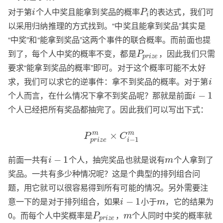
对于第
个人中奖且能拿到奖品的概率
的表达式，我们可
i
P
i
以采用归纳推理的方式找到。“中奖且能拿到奖品”其实是
“中奖”和“能拿到奖品”这两个事件的联合概率。而前面也提
到了，每个人中奖的概率不变，都是
，因此我们只需
P
p
r
i
z
e
要求“能拿到奖品的概率”即可。对于这个概率可能不太好
求，我们可以求它的逆事件：拿不到奖品的概率。对于第
i
个人而言，在什么情况下拿不到奖品呢？那就是前面
−
1
i
个人已经把所有奖品都抽完了。因此我们可以写出下式：
×
m
m
P
C
−
1
p
r
i
z
e
i
前面一共有
个人，抽完奖品也就是说有
个人拿到了
−
1
i
m
奖品。一共有多少种情况呢？这是个典型的排列组合问
题，用它就可以很容易得到所有可能的情况。另外需要注
意一下的是对于排列组合，如果
小于
，它的结果为
−
1
i
m
0。而每个人中奖概率是
，
个人同时中奖的概率就
P
m
p
r
i
z
e