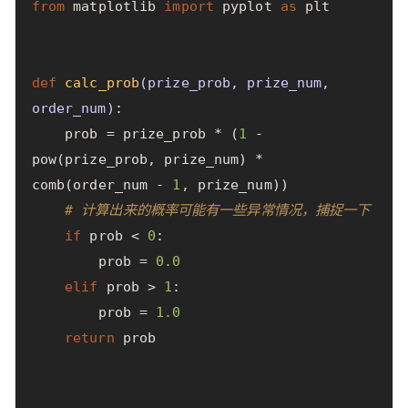
from
matplotlib
import
pyplot
as
plt
def
calc_prob
(
prize_prob
,
prize_num
,
order_num
)
:
prob
=
prize_prob
*
(
1
-
pow
(
prize_prob
,
prize_num
)
*
comb
(
order_num
-
1
,
prize_num
))
# 计算出来的概率可能有一些异常情况，捕捉一下
if
prob
<
0
:
prob
=
0.0
elif
prob
>
1
:
prob
=
1.0
return
prob