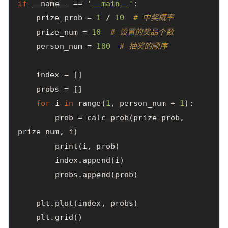
if
__name__
==
'__main__'
:
prize_prob
=
1
/
10
# 中奖概率
prize_num
=
10
# 设置的奖品个数
person_num
=
100
# 抽奖的顺序
index
=
[]
probs
=
[]
for
i
in
range
(
1
,
person_num
+
1
):
prob
=
calc_prob
(
prize_prob
,
prize_num
,
i
)
print
(
i
,
prob
)
index
.
append
(
i
)
probs
.
append
(
prob
)
plt
.
plot
(
index
,
probs
)
plt
.
grid
()