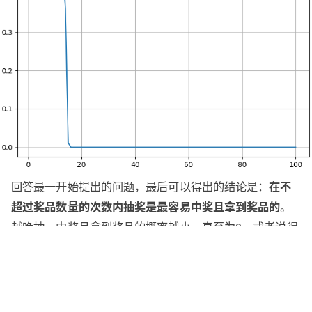
回答最一开始提出的问题，最后可以得出的结论是：
在不
。
超过奖品数量的次数内抽奖是最容易中奖且拿到奖品的
越晚抽，中奖且拿到奖品的概率越小，直至为0。或者说得
更直白些就是对于
的抽奖游戏
，
奖品数量有限
越早抽越好
这其实也是符合我们的常识的——奖品都被别人先抽走
了，我还抽什么。这是对抽奖者的有价值的结论。