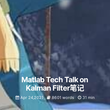
Matlab Tech Talk on
Kalman Filter笔记
Apr 24,2021
8601 words
31 min