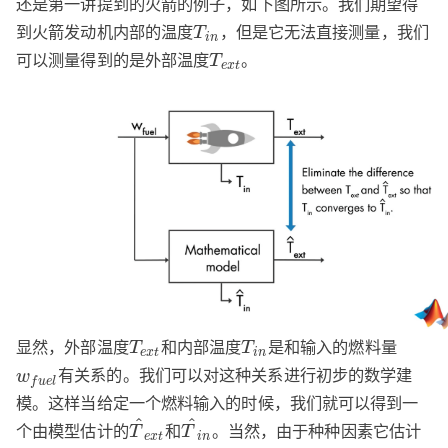
还是第一讲提到的火箭的例子，如下图所示。我们期望得
到火箭发动机内部的温度
，但是它无法直接测量，我们
T
i
n
可以测量得到的是外部温度
。
T
e
x
t
显然，外部温度
和内部温度
是和输入的燃料量
T
T
e
x
t
i
n
有关系的。我们可以对这种关系进行初步的数学建
w
f
u
e
l
模。这样当给定一个燃料输入的时候，我们就可以得到一
^
^
个由模型估计的
和
。当然，由于种种因素它估计
T
T
e
x
t
i
n