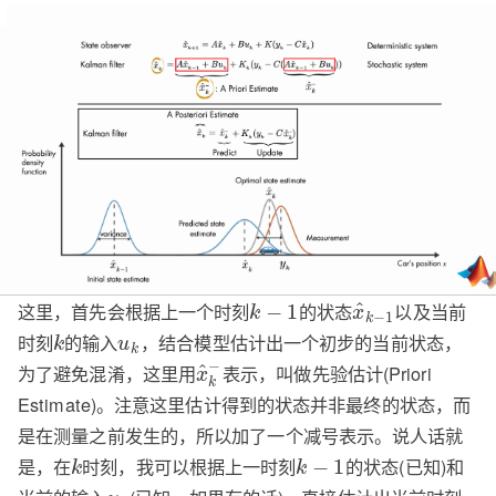
这里，首先会根据上一个时刻
的状态
以及当前
^
−
1
k
x
−
1
k
时刻
的输入
，结合模型估计出一个初步的当前状态，
k
u
k
−
为了避免混淆，这里用
表示，叫做先验估计(Priori
^
x
k
Estimate)。注意这里估计得到的状态并非最终的状态，而
是在测量之前发生的，所以加了一个减号表示。说人话就
是，在
时刻，我可以根据上一时刻
的状态(已知)和
−
1
k
k