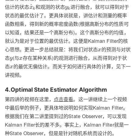
估计的状态
和观测的状态
进行融合，就可以得到对于
^
x
y
k
k
状态的最优估计了。更具体说就是，讲估计和测量的概率
函数相乘，得到新的概率密度函数(根据高斯分布的性质可
以知道，结果还是一个高斯分布)。这个高斯分布的均值，
就认为是对于位置的最优估计。这便是Kalman Filter的核
心思想。更进一步总结就是：将我们对状态
的预测与对状
x
态
(与
存在某种关系)的观测进行融合，从而得到对于状
y
x
态
的最优无偏估计。而关于如何进行具体的计算，见下一
x
讲视频。
4.Optimal State Estimator Algorithm
第四讲的视频在这里，
点击查看
。这一讲继续上一个视频
中最后举的例子，更具体地说明如何实现Kalman Filter。
根据我们在第二讲里提到过的State Observer，可以发现
Kalman Filter长的差不多。事实上，Kalman Filter就是一
种State Observer，但是是针对随机系统而设计的。