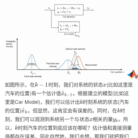
如图所示，在
时刻，我们对系统的状态
(比如这里是
−
1
k
x
汽车的位置)有一个估计值
。根据建立的模型(比如这
^
x
−
1
k
里是Car Model)，我们可以估计出
时刻系统的状态(汽车
k
的位置)
。但显然，这肯定会有误差的。同时，在
时
^
x
k
k
刻，我们可以观测到系统另一个与状态
相关的量
。所
x
y
k
以，
时刻汽车的位置到底应该在哪呢？估计值和直接测量
k
值都存在误差，因此自然地，我们会想，那我们就把我们