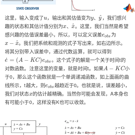
这里，输入变成了
，输出和其估值变为
、
，我们感兴
^
u
y
y
趣的状态和其估计值分别为
、
。这里，我们当然是希望
^
x
x
感兴趣的估值误差最小，所以，可以定义误差
为
e
o
b
s
。我们把系统和观测的式子写出来，如右边所示。
^
−
x
x
将其分别带入误差中，通过代数运算，就可以得到
。这个式子的解是一个关于时间t的
˙
=
(
−
)
e
A
K
C
e
o
b
s
对数函数。注意这里的变量，就是时间t。如果
小
−
A
K
C
于0，那么这个函数就是一个单调递减函数，如上面画的曲
线所示，t越大，则
越趋近于0。也就是说，误差越小，
e
o
b
s
我们对状态
的估计越精确。当然你可能会发现，A本身也
x
有可能小于0，这样没有K也可以收敛。