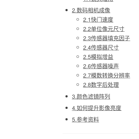
2.数码相机成像
2.1快门速度
2.2单位像元尺寸
2.3传感器填充因子
2.4传感器尺寸
2.5模拟增益
2.6传感器噪声
2.7模数转换分辨率
2.8数字后处理
3.颜色滤镜阵列
4.如何提升影像亮度
5.参考资料